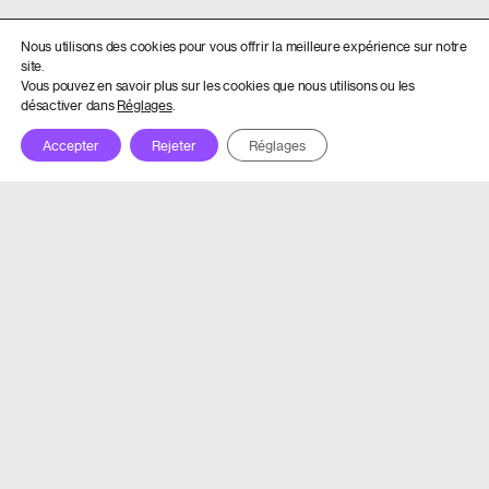
Nous utilisons des cookies pour vous offrir la meilleure expérience sur notre
site.
Vous pouvez en savoir plus sur les cookies que nous utilisons ou les
désactiver dans
Réglages
.
Accepter
Rejeter
Réglages
Festival Morges-sous-Rire
Av. de Vertou 2
1110 Morges
+41 21 804 97 16
info@morges-sous-rire.ch