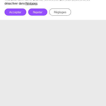
désactiver dans
Réglages
.
Accepter
Rejeter
Réglages
Festival Morges-sous-Rire
Av. de Vertou 2
1110 Morges
+41 21 804 97 16
info@morges-sous-rire.ch
Mon compte
Partenariats
Contact
Newsletter