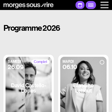
Programme 2026
SAMEDI
MARDI
Complet
26.09
06.10
David Castello-
Blandine
Lopes
Lehout