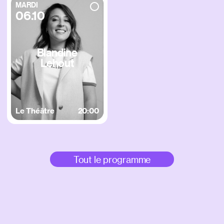
MARDI
06.10
Blandine
Lehout
Le Théâtre
20:00
Tout le programme