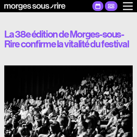
La 38e édition de Morges-sous-
Rire confirme la vitalité du festival